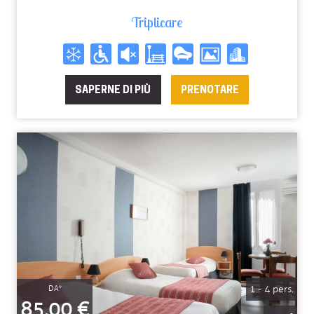
81.6€
81.6€
81.6€
81.6€
81.6€
81.6€
Triplicare
SAPERNE DI PIÙ
PRENOTARE
1 - 4 pers.
DA*
85,00 €