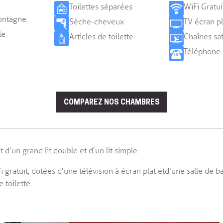
71.6€
79.6€
Toilettes séparées
WiFi Gratui
ontagne
Sèche-cheveux
TV écran pl
13/08
14/08
12/08
le
Articles de toilette
Chaînes sat
88.6€
Téléphone
19/08
20/08
21/08
26/08
27/08
28/08
COMPAREZ NOS CHAMBRES
111.6€
111.6€
88.6€
02/09
03/09
04/09
81.6€
81.6€
81.6€
d'un grand lit double et d'un lit simple.
i gratuit, dotées d'une télévision à écran plat et d'une salle de 
 toilette.