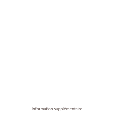
sam.
dim.
01/08
02/08
Information supplémentaire
08/08
09/08