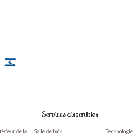
août 2026
mer.
jeu.
ven.
Services disponibles
29/07
30/07
31/07
érieur de la
Salle de bain
Technologie
05/08
06/08
07/08