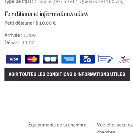
Type de lit(s) :
1 Single (90 cm) et 1 Queen size (160 cm)
Conditions et informations utiles
Petit déjeuner à 10,00 €
Arrivée
: 17:00
Départ
: 11:00
VOIR TOUTES LES CONDITIONS & INFORMATIONS UTILES
lun.
mar.
27/07
28/07
Équipements de la chambre
Vue et espace ext
03/08
04/08
chambre